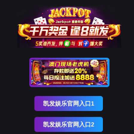
凯发娱乐官网入口1
凯发娱乐官网入口2