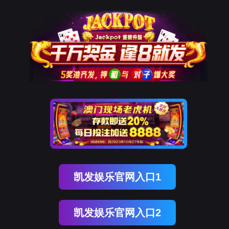
凯发娱乐官网入口1
凯发娱乐官网入口2